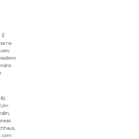
. É
isa na
Museu
asileiro
enário
e
8).
e Um
dlin,
âneas
chhaus,
o, com