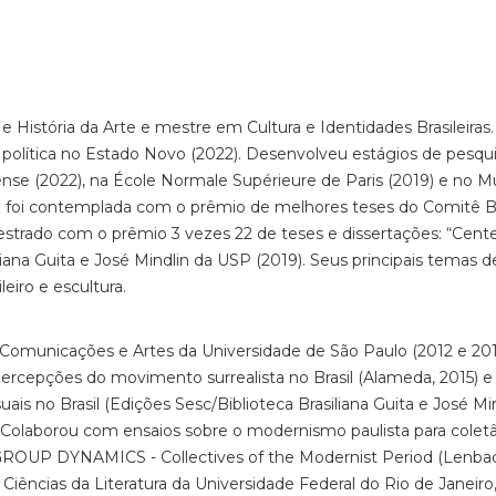
História da Arte e mestre em Cultura e Identidades Brasileiras
e e política no Estado Novo (2022). Desenvolveu estágios de pesqu
ense (2022), na École Normale Supérieure de Paris (2019) e no 
do foi contemplada com o prêmio de melhores teses do Comitê Br
mestrado com o prêmio 3 vezes 22 de teses e dissertações: “Cent
iana Guita e José Mindlin da USP (2019). Seus principais temas d
eiro e escultura.
 Comunicações e Artes da Universidade de São Paulo (2012 e 201
percepções do movimento surrealista no Brasil (Alameda, 2015) 
ais no Brasil (Edições Sesc/Biblioteca Brasiliana Guita e José Min
 Colaborou com ensaios sobre o modernismo paulista para colet
a GROUP DYNAMICS - Collectives of the Modernist Period (Lenba
iências da Literatura da Universidade Federal do Rio de Janeir