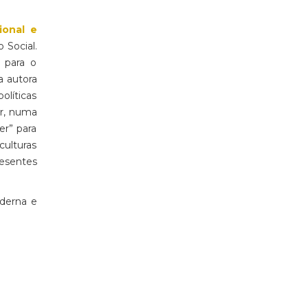
ional e
 Social.
 para o
a autora
olíticas
ar, numa
er” para
culturas
resentes
oderna e