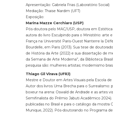
Apresentação: Gabriela Frias (Laboratório Social)
Mediação: Thaise Nardim (UFT)
Exposição:
Marina Mazze Cerchiaro (USP)
Pós-doutora pelo MAC/USP, doutora em Estética e 
autora do livro Esculpindo para o Ministério: art
França na Université Paris-Ouest Nanterre la Déf
Bourdelle, em Paris (2013). Sua tese de doutora
de História da Arte (2022) e sua dissertação de 
da Semana de Arte Moderna”, da Biblioteca Brasil
pesquisa são: mulheres artistas; modernismo brasil
Thiago Gil Virava (UFRJ)
Mestre e Doutor em Artes Visuais pela Escola de
Autor dos livros Uma Brecha para o Surrealismo: 
boxeur na arena: Oswald de Andrade e as artes visu
Semifinalista do Prêmio Jabuti Acadêmico 2024).
publicadas no Brasil e para o catálogo da mostr
Munique, 2022). Pós-doutorando no Programa de C