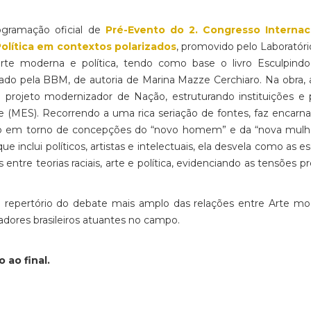
gramação oficial de
Pré-Evento do 2. Congresso Internac
 Política em contextos polarizados
, promovido pelo Laboratório
te moderna e política, tendo como base o livro Esculpindo
icado pela BBM, de autoria de Marina Mazze Cerchiaro. Na obra, 
rojeto modernizador de Nação, estruturando instituições e p
e (MES). Recorrendo a uma rica seriação de fontes, faz encarn
ênero em torno de concepções do “novo homem” e da “nova mulh
e inclui políticos, artistas e intelectuais, ela desvela como as es
entre teorias raciais, arte e política, evidenciando as tensões p
 repertório do debate mais amplo das relações entre Arte m
adores brasileiros atuantes no campo.
 ao final.